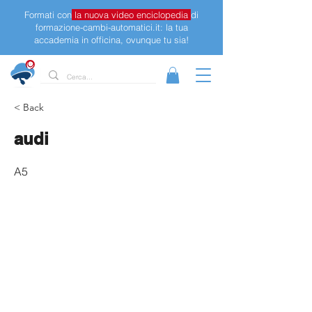
Formati con
la nuova video enciclopedia
di
formazione-cambi-automatici.it: la tua
accademia in officina, ovunque tu sia!
< Back
audi
A5