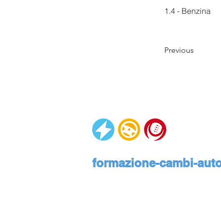
1.4 - Benzina
Previous
formazione-cambi-autom
Automotive Global Service
Via Rivalta, 23, 10095 Grugliasco, Torino, Pie
assistenza@formazione-cambi-automatici.it
Informativa privacy
Informativa cookies