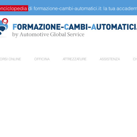
enciclopedia
di formazione-cambi-automatici.it: la tua accademi
ORSI ONLINE
OFFICINA
ATTREZZATURE
ASSISTENZA
CH