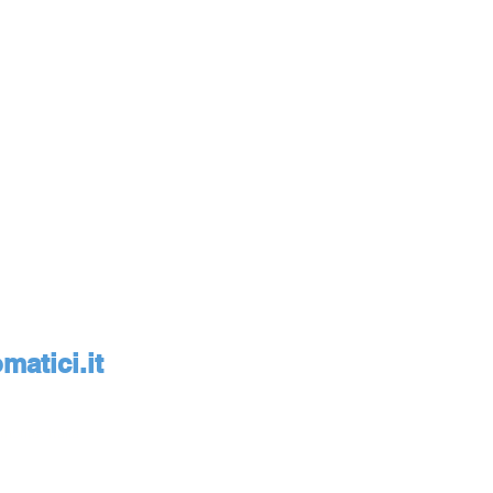
atici.it
monte, Italia