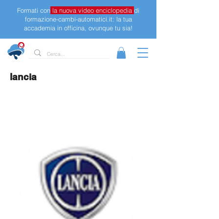
Formati con
la nuova video enciclopedia
di
formazione-cambi-automatici.it: la tua
accademia in officina, ovunque tu sia!
lancia