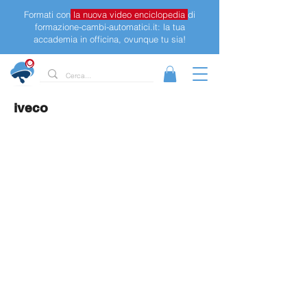
Formati con
la nuova video enciclopedia
di
formazione-cambi-automatici.it: la tua
accademia in officina, ovunque tu sia!
iveco