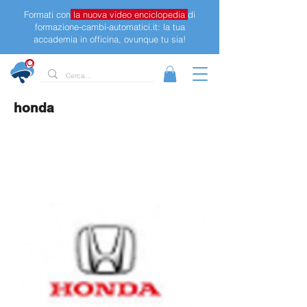
Formati con
la nuova video enciclopedia
di
formazione-cambi-automatici.it: la tua
accademia in officina, ovunque tu sia!
honda