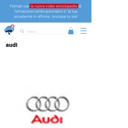
Formati con
la nuova video enciclopedia
di
formazione-cambi-automatici.it: la tua
accademia in officina, ovunque tu sia!
audi