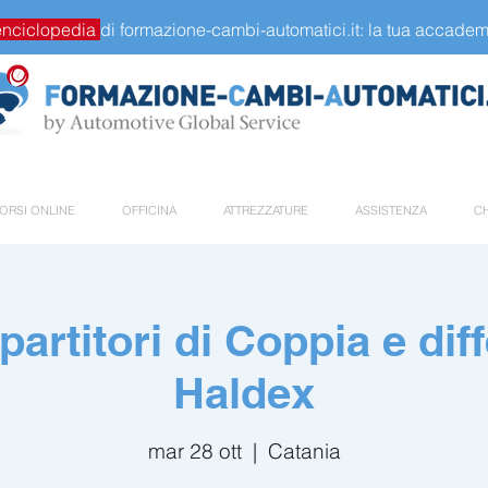
enciclopedia
di formazione-cambi-automatici.it: la tua accademi
ORSI ONLINE
OFFICINA
ATTREZZATURE
ASSISTENZA
CH
artitori di Coppia e dif
Haldex
mar 28 ott
  |  
Catania