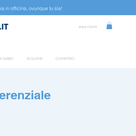
a in officina, ovunque tu sia!
area clienti
I SIAMO
ACQUISTA
CONTATTACI
ferenziale