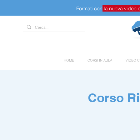
Formati con
la nuova video 
HOME
CORSI IN AULA
VIDEO C
Corso Rip