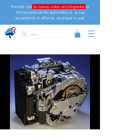
Formati con
la nuova video enciclopedia
di
formazione-cambi-automatici.it: la tua
accademia in officina, ovunque tu sia!