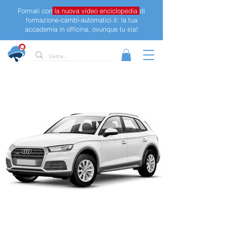
Formati con
la nuova video enciclopedia
di
formazione-cambi-automatici.it: la tua
accademia in officina, ovunque tu sia!