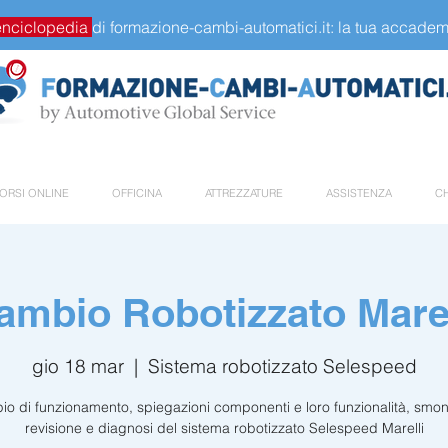
enciclopedia
di formazione-cambi-automatici.it: la tua accademi
ORSI ONLINE
OFFICINA
ATTREZZATURE
ASSISTENZA
CH
ambio Robotizzato Marel
gio 18 mar
  |  
Sistema robotizzato Selespeed
pio di funzionamento, spiegazioni componenti e loro funzionalità, smo
revisione e diagnosi del sistema robotizzato Selespeed Marelli