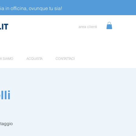
a in officina, ovunque tu sia!
area clienti
I SIAMO
ACQUISTA
CONTATTACI
li
ntaggio