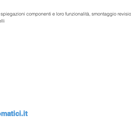
 spiegazioni componenti e loro funzionalità, smontaggio revisi
lli
atici.it