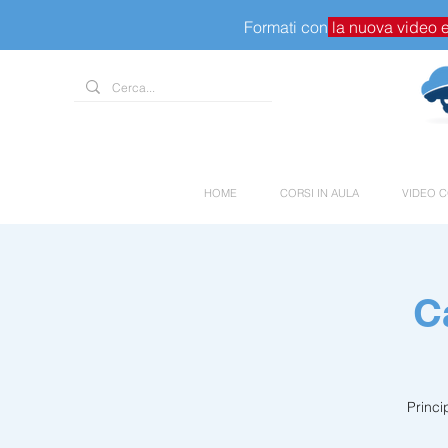
Formati con
la nuova video 
HOME
CORSI IN AULA
VIDEO C
C
Princi