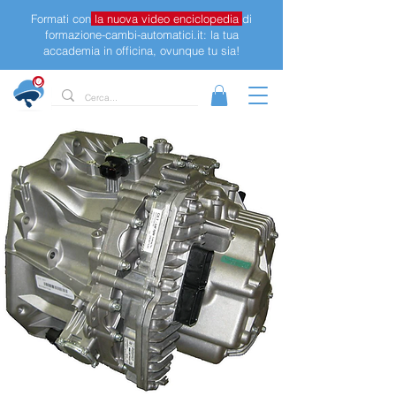
Formati con
la nuova video enciclopedia
di
formazione-cambi-automatici.it: la tua
accademia in officina, ovunque tu sia!