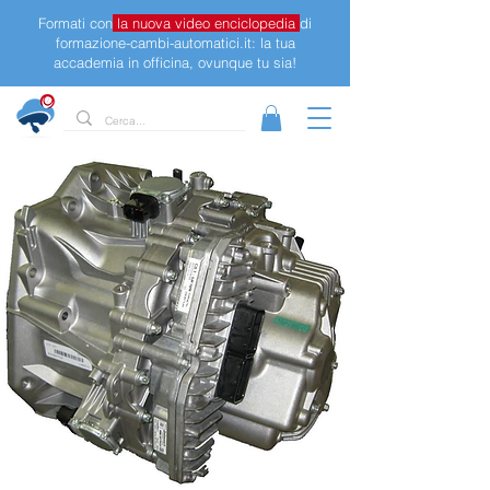
Formati con
la nuova video enciclopedia
di
formazione-cambi-automatici.it: la tua
accademia in officina, ovunque tu sia!