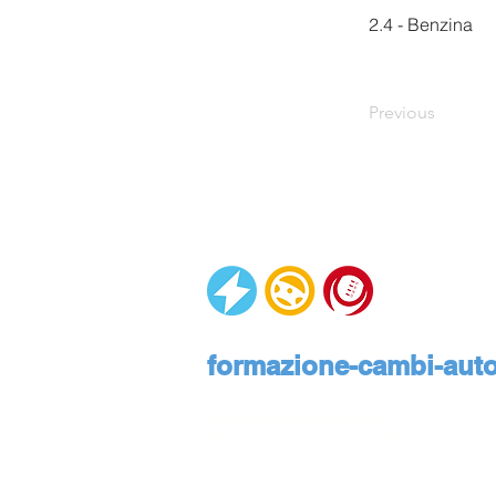
2.4 - Benzina
Previous
formazione-cambi-autom
Automotive Global Service
Via Rivalta, 23, 10095 Grugliasco, Torino, Pie
assistenza@formazione-cambi-automatici.it
Informativa privacy
Informativa cookies