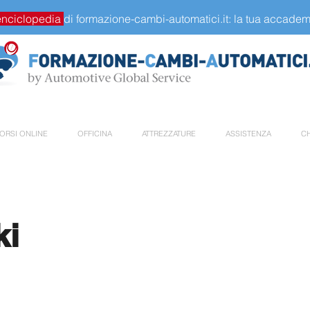
enciclopedia
di formazione-cambi-automatici.it: la tua accademi
ORSI ONLINE
OFFICINA
ATTREZZATURE
ASSISTENZA
CH
ki