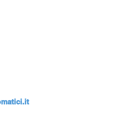
atici.it
monte, Italia