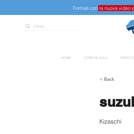
Formati con
la nuova video 
HOME
CORSI IN AULA
VIDEO C
< Back
suzu
Kizaschi