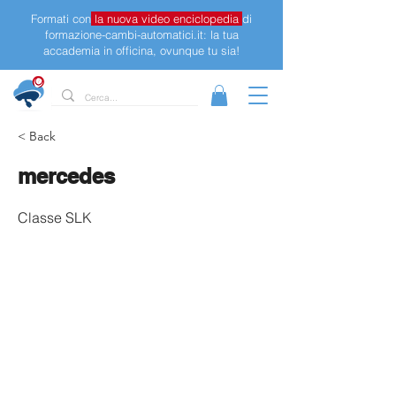
Formati con
la nuova video enciclopedia
di
formazione-cambi-automatici.it: la tua
accademia in officina, ovunque tu sia!
< Back
mercedes
Classe SLK