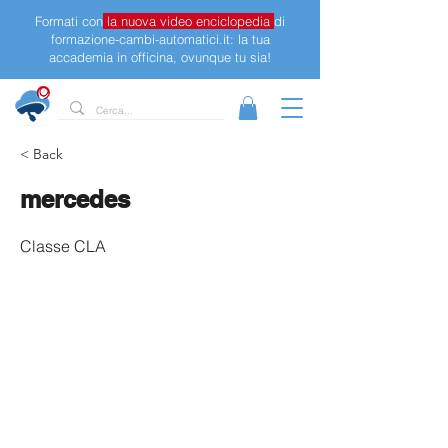
Formati con
la nuova video enciclopedia
di
formazione-cambi-automatici.it: la tua
accademia in officina, ovunque tu sia!
< Back
mercedes
Classe CLA