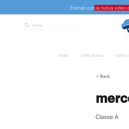
Formati con
la nuova video 
HOME
CORSI IN AULA
VIDEO C
< Back
merc
Classe A