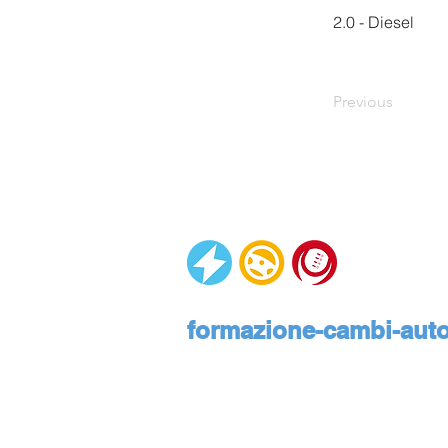
2.0 - Diesel
Previous
formazione-cambi-autom
Automotive Global Service
Via Rivalta, 23, 10095 Grugliasco, Torino, Pie
assistenza@formazione-cambi-automatici.it
Informativa privacy
Informativa cookies