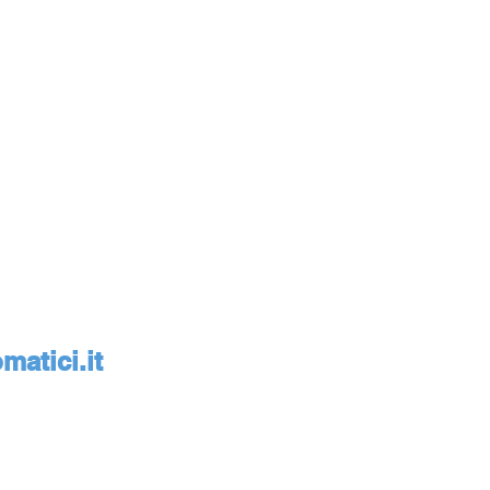
atici.it
monte, Italia