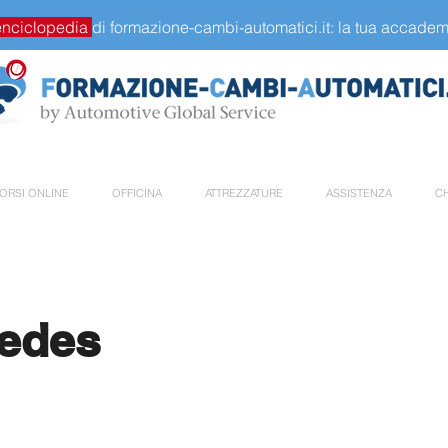
enciclopedia
di formazione-cambi-automatici.it: la tua accademi
ORSI ONLINE
OFFICINA
ATTREZZATURE
ASSISTENZA
CH
edes