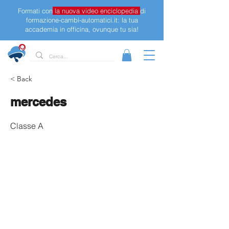
Formati con
la nuova video enciclopedia
di
formazione-cambi-automatici.it: la tua
accademia in officina, ovunque tu sia!
< Back
mercedes
Classe A