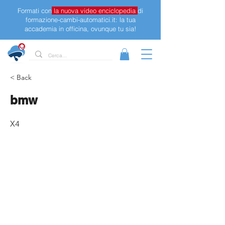
Formati con
la nuova video enciclopedia
di
formazione-cambi-automatici.it: la tua
accademia in officina, ovunque tu sia!
< Back
bmw
X4