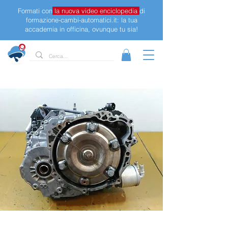
Formati con
la nuova video enciclopedia
di
formazione-cambi-automatici.it: la tua
accademia in officina, ovunque tu sia!