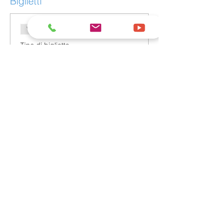
Biglietti
Vendita terminata
Tipo di biglietto
Cambio Aisin TF80SC
Prezzo
0,00 €
Condividi questo evento